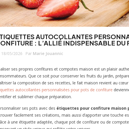
TIQUETTES AUTOCOLLANTES PERSONNA
ONFITURE : L’ALLIÉ INDISPENSABLE DU
18/05/2026
Par
Marie Jouannic
aliser ses propres confitures et compotes maison est un plaisir authe
nsommateurs. Que ce soit pour conserver les fruits du jardin, prép
îtriser la composition de ses recettes, le fait maison revient au cœu
iquettes autocollantes personnalisées pour pots de confiture
devienne
entifier et sublimer chaque préparation.
rsonnaliser ses pots avec des
étiquettes pour confiture maison 
trouver facilement ses créations, mais aussi d’apporter une touche es
âce à une étiquette adaptée, chaque pot de confiture ou de compote p
nservant un style unique qui reflète votre univers.