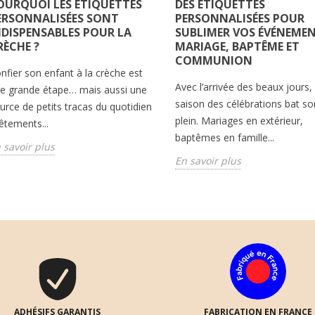
OURQUOI LES ÉTIQUETTES
DES ÉTIQUETTES
ERSONNALISÉES SONT
PERSONNALISÉES POUR
NDISPENSABLES POUR LA
SUBLIMER VOS ÉVÉNEMEN
RÈCHE ?
MARIAGE, BAPTÊME ET
COMMUNION
nfier son enfant à la crèche est
Avec l’arrivée des beaux jours, 
e grande étape… mais aussi une
saison des célébrations bat so
urce de petits tracas du quotidien
plein. Mariages en extérieur,
vêtements...
baptêmes en famille...
 savoir plus
En savoir plus
ADHÉSIFS GARANTIS
FABRICATION EN FRANCE