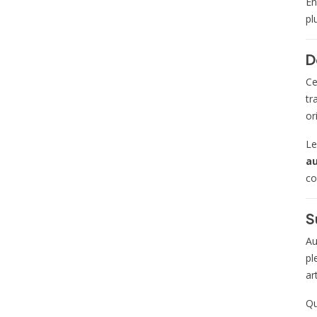
En
pl
D
C
tr
or
Le
au
co
S
Au
pl
ar
Qu