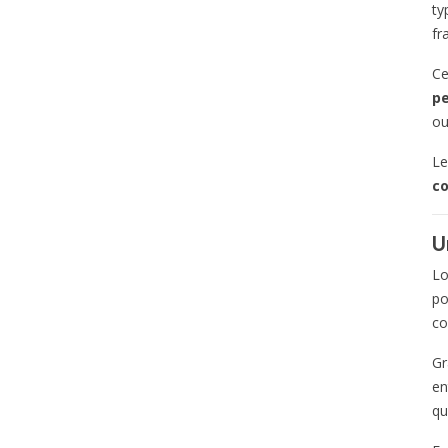
ty
fr
Ce
pe
ou
Le
co
U
Lo
po
co
Gr
en
qu