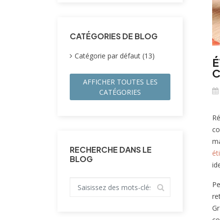
CATÉGORIES DE BLOG
Catégorie par défaut (13)
É
C
AFFICHER TOUTES LES
CATÉGORIES
Ré
co
ma
RECHERCHE DANS LE
ét
BLOG
id
Pe
re
Gr
co