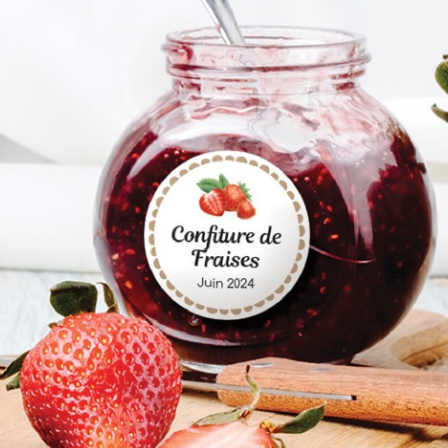
photo : une idée
 personnalisé
Étiq
originale pour vos
oto et texte :
bap
événements
venir unique
pers
ous vos
idé
Aujourd’hui, la tendance
ments
subl
est à la personnalisation,
déc
et les objets du quotidien
liser les moments
deviennent de véritables
Orga
ts de la vie est
éléments de...
un m
l pour prolonger
émot
En savoir plus
n et garder une
uniqu
 instants...
décor
r plus
de...
En sa