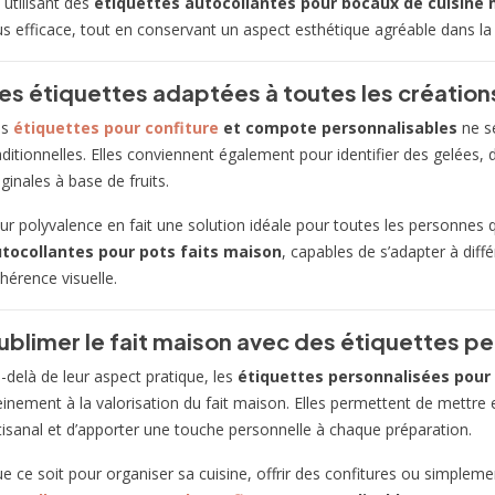
 utilisant des
étiquettes autocollantes pour bocaux de cuisine
us efficace, tout en conservant un aspect esthétique agréable dans la cu
es étiquettes adaptées à toutes les créatio
es
étiquettes pour confiture
et compote personnalisables
ne se
aditionnelles. Elles conviennent également pour identifier des gelées
iginales à base de fruits.
ur polyvalence en fait une solution idéale pour toutes les personnes
tocollantes pour pots faits maison
, capables de s’adapter à dif
hérence visuelle.
ublimer le fait maison avec des étiquettes p
-delà de leur aspect pratique, les
étiquettes personnalisées pour
einement à la valorisation du fait maison. Elles permettent de mettre en
tisanal et d’apporter une touche personnelle à chaque préparation.
e ce soit pour organiser sa cuisine, offrir des confitures ou simplement