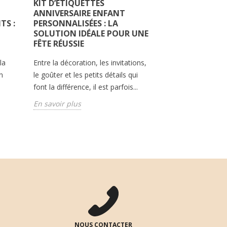
KIT D’ÉTIQUETTES
TAMPON EN B
ANNIVERSAIRE ENFANT
PERSONNALISÉ
TS :
PERSONNALISÉES : LA
SOLUTION ÉL
SOLUTION IDÉALE POUR UNE
MARQUER LIVRE
FÊTE RÉUSSIE
ÉVÉNEMENTS
la
Entre la décoration, les invitations,
À l’heure où la pe
n
le goûter et les petits détails qui
prend une place d
font la différence, il est parfois...
importante dans n
tampon en bois...
En savoir plus
En savoir plus
NOUS CONTACTER