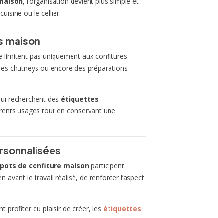
 maison
, l’organisation devient plus simple et
isine ou le cellier.
ns maison
 limitent pas uniquement aux confitures
, des chutneys ou encore des préparations
 qui recherchent des
étiquettes
férents usages tout en conservant une
ersonnalisées
 pots de confiture maison
participent
 avant le travail réalisé, de renforcer l’aspect
 profiter du plaisir de créer, les
étiquettes