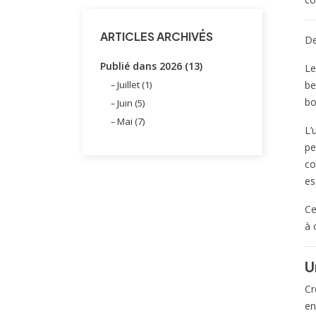
ARTICLES ARCHIVÉS
De
Publié dans 2026 (13)
L
Juillet (1)
be
bo
Juin (5)
Mai (7)
L’
pe
co
es
Ce
à 
U
Cr
en