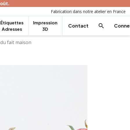
août.
Fabrication dans notre atelier en France
Étiquettes
Impression
search
Contact
Conne
Adresses
3D
 du fait maison
C
Créer une décoration
u
de mariage unique