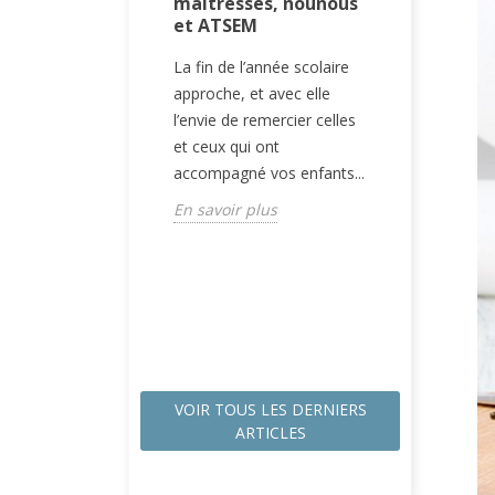
maîtresses, nounous
quettes
Magnet
et ATSEM
ire enfant
avec ph
sées : la
un sou
La fin de l’année scolaire
idéale pour
pour t
approche, et avec elle
réussie
événe
l’envie de remercier celles
et ceux qui ont
oration, les
Immorta
accompagné vos enfants...
le goûter et les
importan
s qui font la
essentie
En savoir plus
 est parfois...
l’émotio
trace des
lus
En savoi
VOIR TOUS LES DERNIERS
ARTICLES