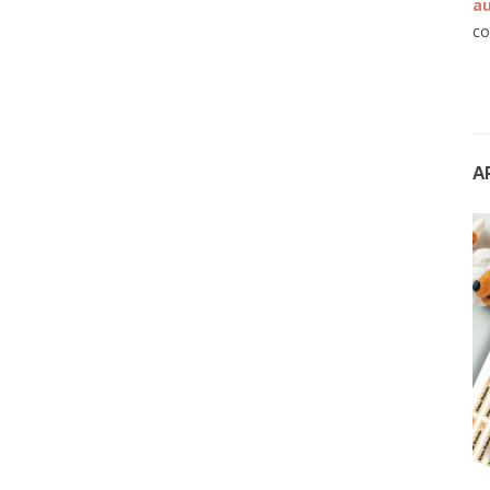
au
co
A