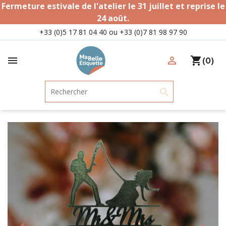
Fermeture estivale de l'atelier le 31 juillet et reprise le
24 août.
+33 (0)5 17 81 04 40 ou +33 (0)7 81 98 97 90

person_outline
shopping_cart
(0)
search