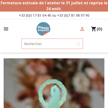
Fermeture estivale de l'atelier le 31 juillet et reprise le
24 août.
+33 (0)5 17 81 04 40 ou +33 (0)7 81 98 97 90

person_outline
shopping_cart
(0)
search