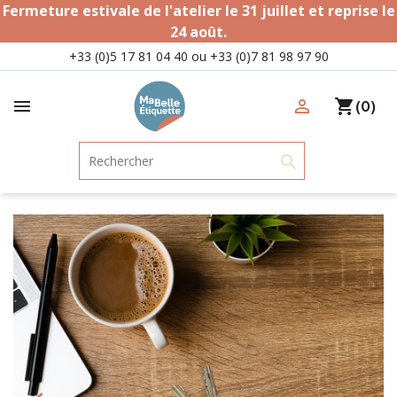
Fermeture estivale de l'atelier le 31 juillet et reprise le
24 août.
+33 (0)5 17 81 04 40 ou +33 (0)7 81 98 97 90

person_outline
shopping_cart
(0)
search