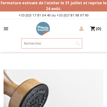
Fermeture estivale de l'atelier le 31 juillet et reprise le
24 août.
+33 (0)5 17 81 04 40 ou +33 (0)7 81 98 97 90

person_outline
shopping_cart
(0)
search