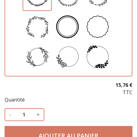
15,76 €
TTC
Quantité
-
+
AJOUTER AU PANIER