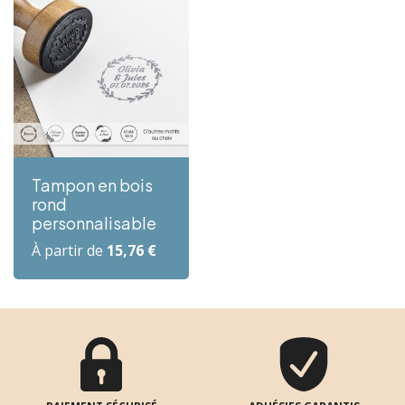
Tampon en bois
rond
personnalisable
Prix
À partir de
15,76 €